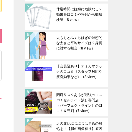
休足時間は妊婦に危険なし？
効果を口コミや評判から徹底
検証
（8 view）
太ももとふくらはぎの理想的
な太さと平均サイズは？身長
に対する割合
（8 view）
【会員証あり】アミカマジッ
クの口コミ《スタッフ対応や
痩身効果など》
（8 view）
閉店リスクあるが最強のコス
パ！セルライト潰し専門店
（パーフェクトライン）の口
コミ＆評判
（7 view）
足の赤いぶつぶつは早めの対
処を！【脚の画像有り】原因