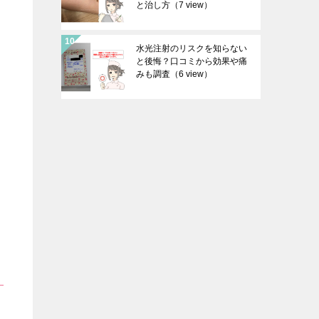
と治し方
（7 view）
水光注射のリスクを知らない
と後悔？口コミから効果や痛
みも調査
（6 view）