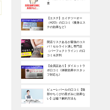
査
【エステ】エイチツーオー
（H2O）の口コミ《痩身エス
テの効果など》
閉店リスクあるが最強のコス
パ！セルライト潰し専門店
（パーフェクトライン）の口
コミ＆評判
【会員証あり】ダイエットラ
ボ口コミ《体験効果やスタッ
フ対応も》
ピューレパールの口コミ【陰
部やちくびの黒ずみに効果な
い】は嘘？解約方法も