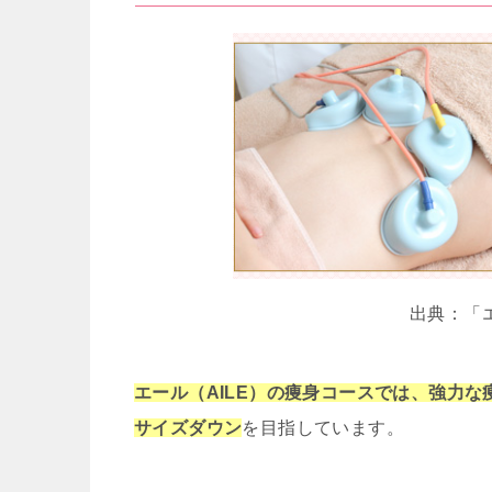
出典：「エ
エール（AILE）の痩身コースでは、強力
サイズダウン
を目指しています。