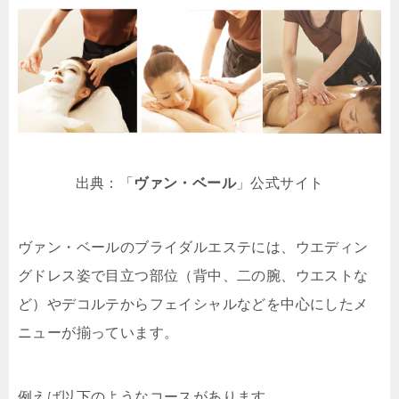
出典：「
ヴァン・ベール
」公式サイト
ヴァン・ベールのブライダルエステには、ウエディン
グドレス姿で目立つ部位（背中、二の腕、ウエストな
ど）やデコルテからフェイシャルなどを中心にしたメ
ニューが揃っています。
例えば以下のようなコースがあります。