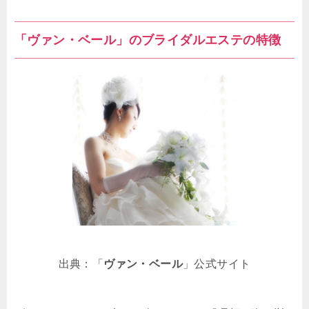
「ヴァン・ベール」のブライダルエステの特徴
出典：「
ヴァン・ベール
」公式サイト