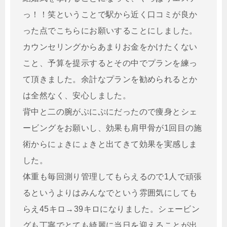
っ！！笑ということで駅から近く口コミが良か
った点でこちらにお願いすることにしました。
カウンセリングからあまりお金をかけたくない
こと、予算を提示するとその中でプランを練っ
て頂きました。余計なプランを勧められるとか
は全然なく、安心しました。
背中と二の腕がぷにぷにだったので痩身とシェ
ービングをお願いし、効果も肩甲骨が1回目の施
術からにょきにょきと出てきて効果を実感しま
した。
体重も毎回測り管理してもらえるので1人で頑張
るというよりはみんなでという雰囲気にしても
らえ45キロ→39キロになりました。シェービン
グも丁寧でとても綺麗に当日を迎えることが出