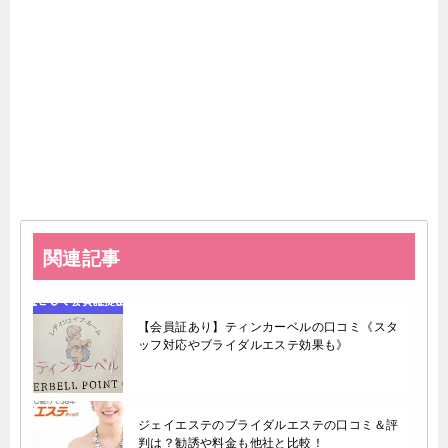
関連記事
【会員証あり】ティンカーベルの口コミ《スタ
ッフ対応やブライダルエステ効果も》
ジェイエステのブライダルエステの口コミ＆評
判は？勧誘や料金も他社と比較！