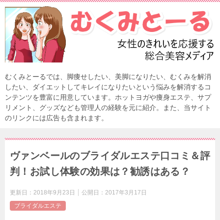
むくみとーるでは、脚痩せしたい、美脚になりたい、むくみを解消
したい、ダイエットしてキレイになりたいという悩みを解消するコ
ンテンツを豊富に用意しています。ホットヨガや痩身エステ、サプ
リメント、グッズなども管理人の経験を元に紹介。また、当サイト
のリンクには広告も含まれます。
ヴァンベールのブライダルエステ口コミ＆評
判！お試し体験の効果は？勧誘はある？
更新日：
2018年9月23日
公開日：
2017年3月17日
ブライダルエステ