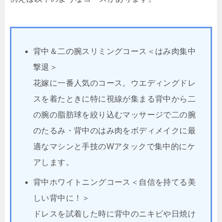
背中＆二の腕スリミングコース＜はみ肉集中
撃退＞
花嫁に一番人気のコース。ウエディングドレ
スを着たときに特に視線が集まる背中から二
の腕の脂肪球を絞り込むマッサージで二の腕
のたるみ・背中のはみ肉をボディメイクに最
適なマシンと手技のWアタックで集中的にケ
アします。
背中ホワイトニングコース＜自信を持てる美
しい背中に！＞
ドレスを試着した時に背中のニキビや日焼け