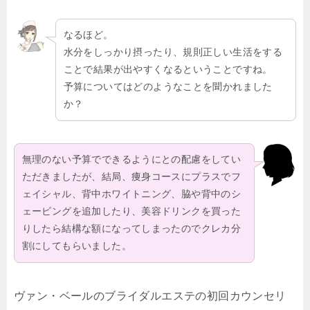
なるほど。
水分をしっかり摂ったり、規則正しい生活をする
ことで結果が出やすくなるということですね。
予算についてはどのようなことを聞かれました
か？
無理のない予算でできるようにとの配慮をしてい
ただきましたが、結局、痩身コースにプラスでフ
ェイシャル、背中ホワイトニング、脇や背中のシ
ェービングを追加したり、美容ドリンクを買った
りしたら結構な額になってしまったのでクレカ分
割にしてもらいました。
ヴァン・ベールのブライダルエステの初回カウンセリ