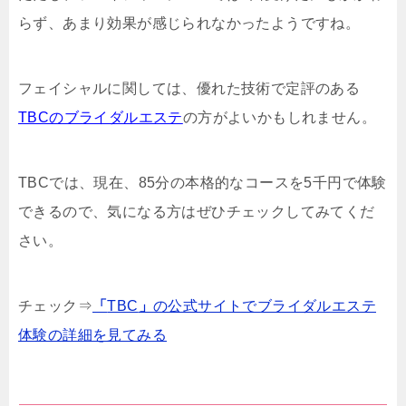
らず、あまり効果が感じられなかったようですね。
フェイシャルに関しては、優れた技術で定評のある
TBCのブライダルエステ
の方がよいかもしれません。
TBCでは、現在、85分の本格的なコースを5千円で体験
できるので、気になる方はぜひチェックしてみてくだ
さい。
チェック⇒
「
TBC
」
の公式サイトでブライダルエステ
体験の詳細を見てみる