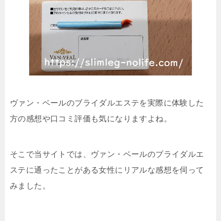
ヴァン・ベールのブライダルエステを実際に体験した
方の感想や口コミ評価も気になりますよね。
そこで当サイトでは、ヴァン・ベールのブライダルエ
ステに通ったことがある女性にリアルな感想を伺って
みました。