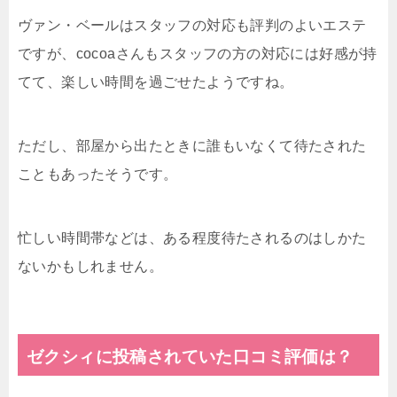
ヴァン・ベールはスタッフの対応も評判のよいエステ
ですが、cocoaさんもスタッフの方の対応には好感が持
てて、楽しい時間を過ごせたようですね。
ただし、部屋から出たときに誰もいなくて待たされた
こともあったそうです。
忙しい時間帯などは、ある程度待たされるのはしかた
ないかもしれません。
ゼクシィに投稿されていた口コミ評価は？