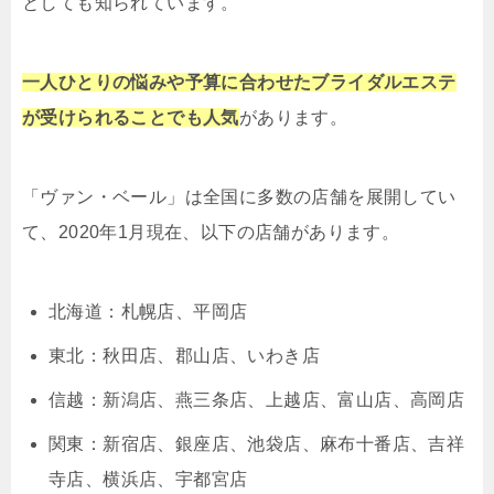
としても知られています。
一人ひとりの悩みや予算に合わせたブライダルエステ
が受けられることでも人気
があります。
「ヴァン・ベール」は全国に多数の店舗を展開してい
て、2020年1月現在、以下の店舗があります。
北海道：札幌店、平岡店
東北：秋田店、郡山店、いわき店
信越：新潟店、燕三条店、上越店、富山店、高岡店
関東：新宿店、銀座店、池袋店、麻布十番店、吉祥
寺店、横浜店、宇都宮店