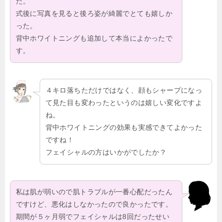
た。
式後に写真を見ると後ろ姿が綺麗でとても嬉しか
った。
背中ホワイトニングも追加して本当によかったで
す。
４キロ落ちただけではなく、顔もシャープになっ
て見た目も変わったというのは嬉しい変化ですよ
ね。
背中ホワイトニングの効果も実感できてよかった
ですね！
フェイシャルの方はいかがでしたか？
私は肌が弱いので肌トラブルが一番心配だったん
ですけど、悪化はしなかったので良かったです。
期間が５ヶ月弱でフェイシャルは8回だったせい