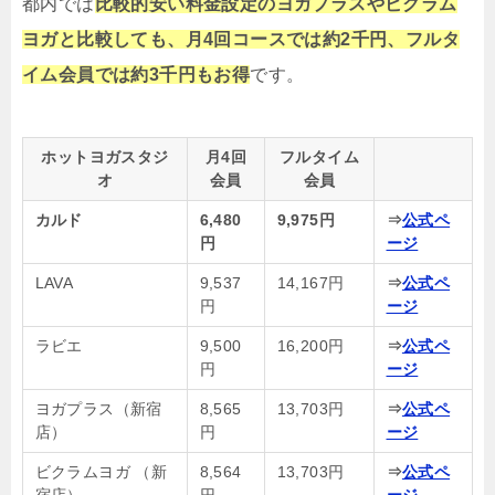
都内では
比較的安い料金設定のヨガプラスやビクラム
ヨガと比較しても、月4回コースでは約2千円、フルタ
イム会員では約3千円もお得
です。
ホットヨガスタジ
月4回
フルタイム
オ
会員
会員
カルド
6,480
9,975円
⇒
公式ペ
円
ージ
LAVA
9,537
14,167円
⇒
公式ペ
円
ージ
ラビエ
9,500
16,200円
⇒
公式ペ
円
ージ
ヨガプラス（新宿
8,565
13,703円
⇒
公式ペ
店）
円
ージ
ビクラムヨガ （新
8,564
13,703円
⇒
公式ペ
宿店）
円
ージ