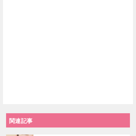
グランモアのフェイシャルエステ口コミ＆評
判！小顔効果は？勧誘は断りにくい？
東京のフェイシャルエステは安いで選ぶな！小
顔効果のあるエステの選び方
関連記事