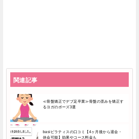
関連記事
≪骨盤矯正でデブ足卒業≫骨盤の歪みを矯正す
るヨガのポーズ3選
basiピラティスの口コミ【4ヶ月後から退会・
休会可能】効果やコース料金も